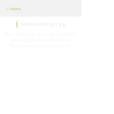
< Home
|
neem contact op
Meer weten over de mogelijkheden of
een vrijblijvende demonstratie?
Neem gerust contact met ons op.
info@pubble.nl
Pubble
Van Houten Industriepark 1
1381 MZ Weesp
0294 410054