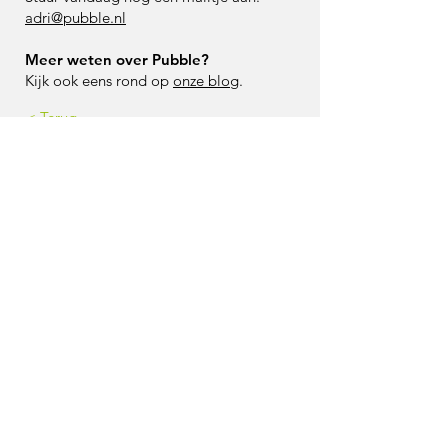
adri@pubble.nl
Meer weten over Pubble?
Kijk ook eens rond op
onze blog
.
< Terug
|
neem contact op
Meer weten over de mogelijkheden of
een vrijblijvende demonstratie?
Neem gerust contact met ons op.
info@pubble.nl
Pubble
Van Houten Industriepark 1
1381 MZ Weesp